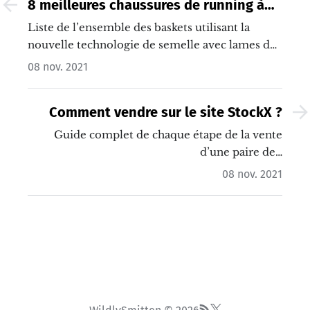
8 meilleures chaussures de running à
plaque de carbone dans la semelle
Liste de l’ensemble des baskets utilisant la
(2023)
nouvelle technologie de semelle avec lames de
carbones. Depuis la fameuse basket Vaporfly
08 nov. 2021
Next% de Nike, toutes les autres marques ont
développé leur technologie afin de revenir dans
Comment vendre sur le site StockX ?
la course technologique.…
Guide complet de chaque étape de la vente
d’une paire de…
08 nov. 2021