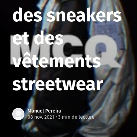
des sneakers
et des
vêtements
streetwear
Manuel Pereira
08 nov. 2021
• 3 min de lecture