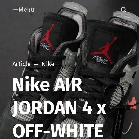
Menu
Article
Nike
Nike AIR
JORDAN 4 x
OFF-WHITE