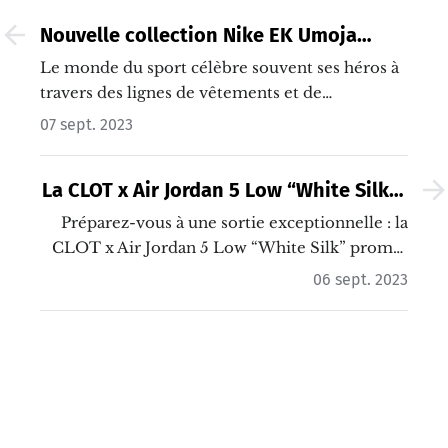
Nouvelle collection Nike EK Umoja
célébrant le Champion Eliud Kipchoge
Le monde du sport célèbre souvent ses héros à
travers des lignes de vêtements et de
chaussures, mais quand il s'agit d'Eliud
07 sept. 2023
Kipchoge, la légende du marathon, l'hommage
prend une tout autre dimension.…
La CLOT x Air Jordan 5 Low “White Silk” :
Une exclusivité limitée à 250 paires
Préparez-vous à une sortie exceptionnelle : la
CLOT x Air Jordan 5 Low “White Silk” promet
d'être la pièce maîtresse des collections de
06 sept. 2023
sneakers de cette année, mais seuls quelques
chanceux pourront mettre la main dessus.…