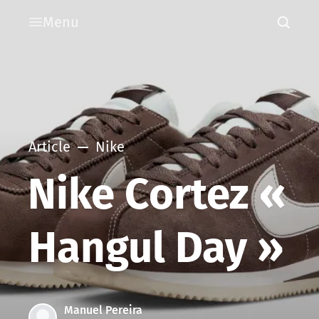
Menu
Article
Nike
Nike Cortez «
Hangul Day »
Manuel Pereira