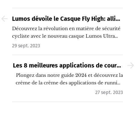
Lumos dévoile le Casque Fly High: allier
sécurité et style sur la route
Découvrez la révolution en matière de sécurité
cycliste avec le nouveau casque Lumos Ultra
Fly High !…
29 sept. 2023
Les 8 meilleures applications de course
à pied
Plongez dans notre guide 2024 et découvrez la
crème de la crème des applications de running
pour transformer chaque course à pied en
27 sept. 2023
aventure unique !…