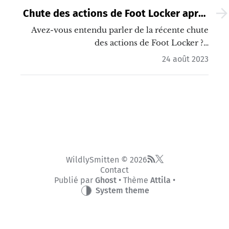
Chute des actions de Foot Locker après
une baisse des bénéfices au deuxième
Avez-vous entendu parler de la récente chute
des actions de Foot Locker ?…
trimestre
24 août 2023
WildlySmitten © 2026
Contact
Publié par
Ghost
• Thème
Attila
•
System theme