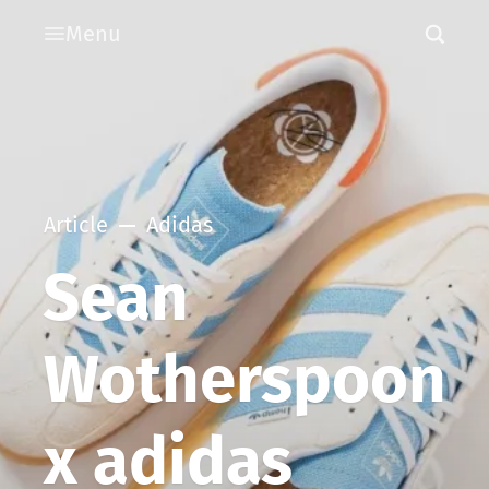
Menu
Article
Adidas
Sean
Wotherspoon
x adidas