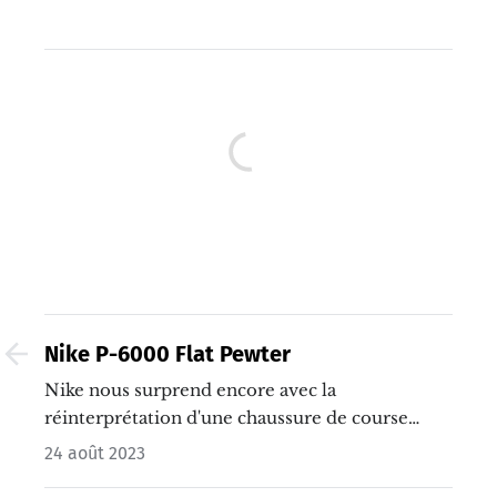
Nike P-6000 Flat Pewter
Nike nous surprend encore avec la
réinterprétation d'une chaussure de course
classique. Préparez-vous à découvrir la Nike P-
24 août 2023
6000 dans une teinte "Flat Pewter".…