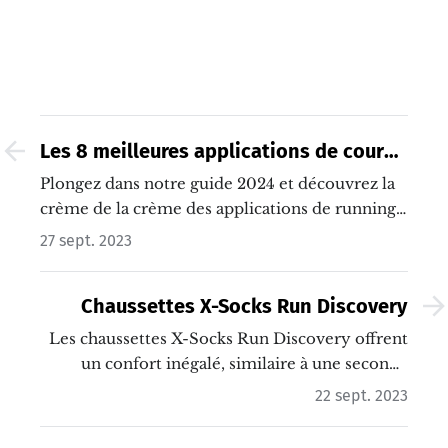
Les 8 meilleures applications de course
à pied
Plongez dans notre guide 2024 et découvrez la
crème de la crème des applications de running
pour transformer chaque course à pied en
27 sept. 2023
aventure unique !…
Chaussettes X-Socks Run Discovery
Les chaussettes X-Socks Run Discovery offrent
un confort inégalé, similaire à une seconde
peau.…
22 sept. 2023