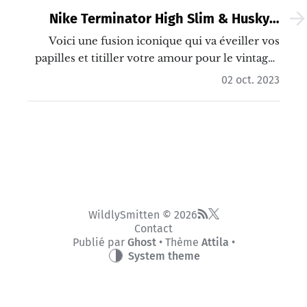
Nike Terminator High Slim & Husky’s
Pizza
Voici une fusion iconique qui va éveiller vos
papilles et titiller votre amour pour le vintage :
la Nike Terminator High Slim & Husky’s Pizza.…
02 oct. 2023
WildlySmitten © 2026
Contact
Publié par
Ghost
• Thème
Attila
•
System theme