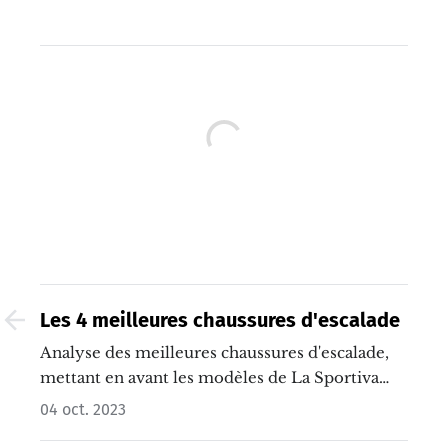
Les 4 meilleures chaussures d'escalade
Analyse des meilleures chaussures d'escalade,
mettant en avant les modèles de La Sportiva
comme étant les plus performants pour les
04 oct. 2023
professionnels et les débutants.…