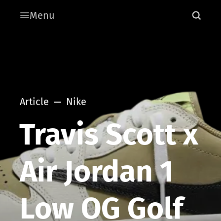
Menu
Article
Nike
Travis Scott x
Air Jordan 1
Low OG Golf