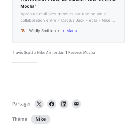
Mocha”
Après de multiples rumeurs sur une nouvelle
collaboration entre « Cactus Jack » et la « Nike »,
voilà que les premières images d’une Travis Scott
Wildly Smitten
Manu
x Air Jordan 1 Low « Reverse Mocha » viennent
d’apparaître sur les réseaux sociaux. Cette
nouvelle sneaker est composé d’un délicieux
mélange de couleurs…
Travis Scott x Nike Air Jordan 1 Reverse Mocha
Partager
Thème
Nike