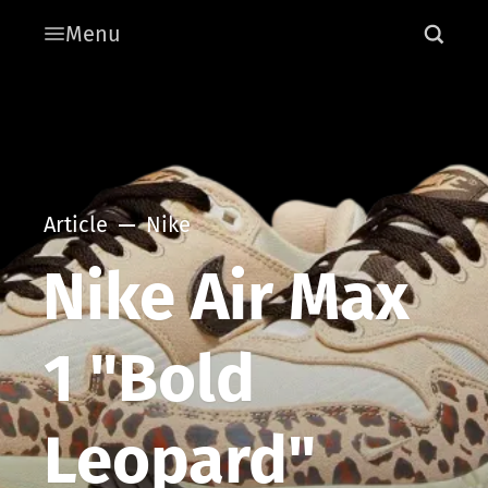
Menu
Article
Nike
Nike Air Max
1 "Bold
Leopard"