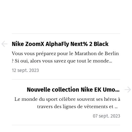
Nike ZoomX AlphaFly Next% 2 Black
Vous vous préparez pour le Marathon de Berlin
? Si oui, alors vous savez que tout le monde
parle que d'une chose (enfin d'une personne) :
12 sept. 2023
Eliud Kipchoge.…
Nouvelle collection Nike EK Umoja
célébrant le Champion Eliud Kipchoge
Le monde du sport célèbre souvent ses héros à
travers des lignes de vêtements et de
chaussures, mais quand il s'agit d'Eliud
07 sept. 2023
Kipchoge, la légende du marathon, l'hommage
prend une tout autre dimension.…