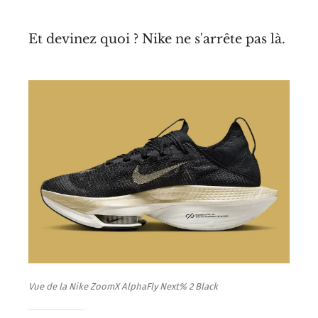
Et devinez quoi ? Nike ne s'arrête pas là.
Vue de la Nike ZoomX AlphaFly Next% 2 Black