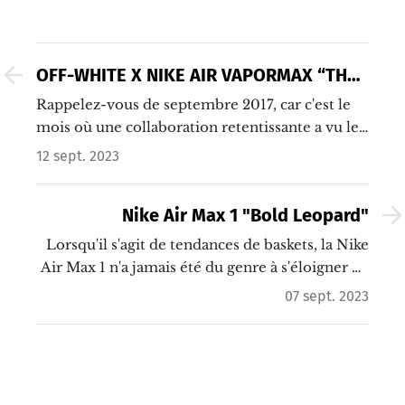
OFF-WHITE X NIKE AIR VAPORMAX “THE
TEN”
Rappelez-vous de septembre 2017, car c'est le
mois où une collaboration retentissante a vu le
jour : Off-White x Nike Air VaporMax, tirée de
12 sept. 2023
la collection épique “The Ten” de Virgil Abloh.…
Nike Air Max 1 "Bold Leopard"
Lorsqu'il s'agit de tendances de baskets, la Nike
Air Max 1 n'a jamais été du genre à s'éloigner de
l'audace. Et la dernière édition? C'est du pur feu.
07 sept. 2023
…