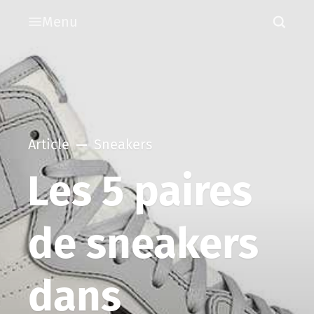
Menu
Article
Sneakers
Les 5 paires
de sneakers
dans