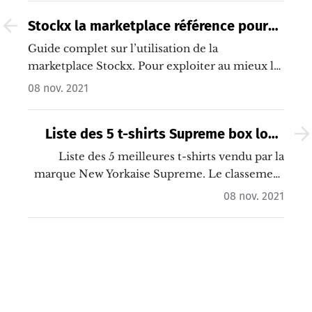
Stockx la marketplace référence pour
revendre et acheter des sneakers
Guide complet sur l’utilisation de la
authentiques
marketplace Stockx. Pour exploiter au mieux le
leader du marché de l’achat/vente de
08 nov. 2021
chaussures authentiques, j’ai créé un tutoriel
complet illustré d’un achat et d’une vente de
Liste des 5 t-shirts Supreme box logo
paire de sneakers.…
les plus chers du monde
Liste des 5 meilleures t-shirts vendu par la
marque New Yorkaise Supreme. Le classement
a été établi à partir de la valeur de revente sur le
08 nov. 2021
second marché (marché de la revente).…