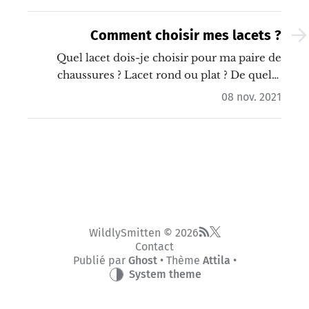
Comment choisir mes lacets ?
Quel lacet dois-je choisir pour ma paire de
chaussures ? Lacet rond ou plat ? De quelle
longueur ? Dans cet article, tu vas découvrir les
08 nov. 2021
informations générales te permettant de faire le
meilleur choix possible. Tu trouveras
également des liens vers notre sélection de
lacets.…
WildlySmitten © 2026
Contact
Publié par
Ghost
• Thème
Attila
•
System theme