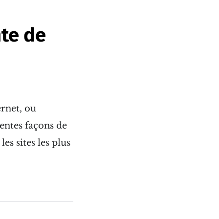
nte de
ernet, ou
érentes façons de
es sites les plus