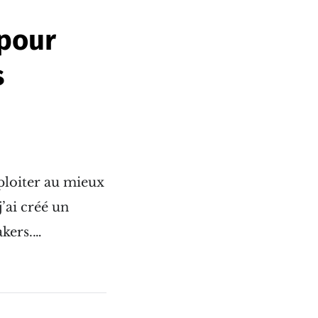
 pour
s
xploiter au mieux
’ai créé un
akers.…