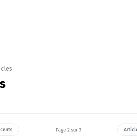
icles
s
écents
Artic
Page 2 sur 3