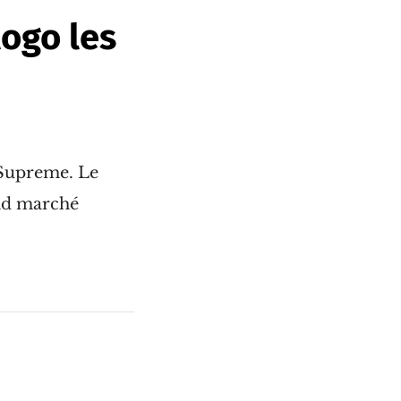
logo les
 Supreme. Le
ond marché