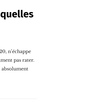
squelles
020, n’échappe
ument pas rater.
aut absolument